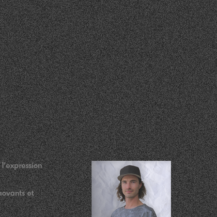
 l’expression
novants et